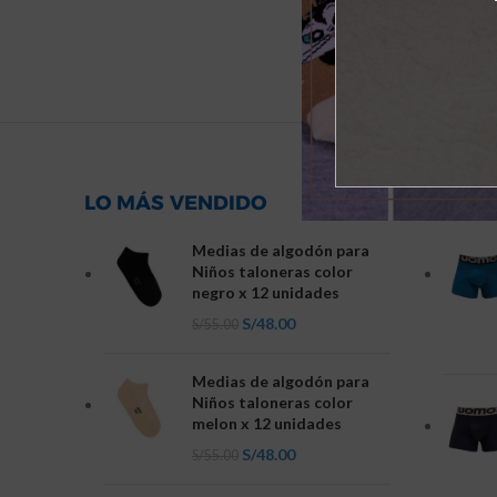
LO MÁS VENDIDO
NOVED
Medias de algodón para
Niños taloneras color
negro x 12 unidades
S/
48.00
S/
55.00
Medias de algodón para
Niños taloneras color
melon x 12 unidades
S/
48.00
S/
55.00