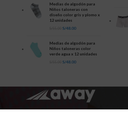
Medias de algodón para
Niños taloneras con
diseño color gris y plomo x
12 unidades
S/
48.00
S/
55.00
Medias de algodón para
Niños taloneras color
verde agua x 12 unidades
S/
48.00
S/
55.00
Inversiones Away es una empresa
peruana dedicada a la fabricación y
comercialización textil.