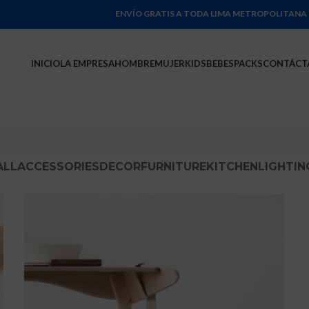
ENVÍO GRATIS A TODA LIMA METROPOLITANA POR COMP
INICIO
LA EMPRESA
HOMBRE
MUJER
KIDS
BEBES
PACKS
CONTÁCT
ALL
ACCESSORIES
DECOR
FURNITURE
KITCHEN
LIGHTIN