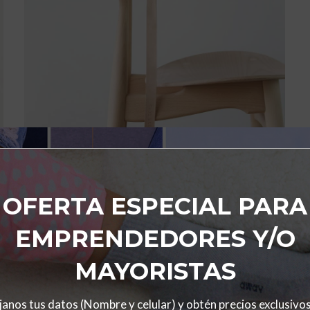
A LACUS BIBENDUM PULVINAR
FURNITURE
OFERTA ESPECIAL PARA
EMPRENDEDORES Y/O
MAYORISTAS
anos tus datos (Nombre y celular) y obtén precios exclusivo