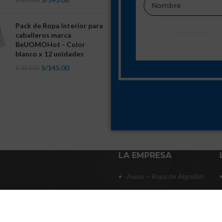
S/
154.00
Pack de Ropa Interior para
caballeros marca
BeUOMOHot - Color
blanco x 12 unidades
S/
145.00
S/
154.00
LA EMPRESA
Away – Ropa de Algodón
Nosotros
Tienda