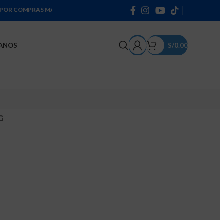
RAS MAYORES A 300 SOLES * PRODUCTOS DE 100% ALGODÓN *
ANOS
S/
0.00
G