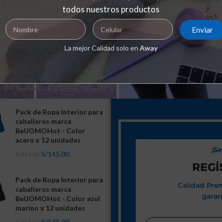
todos nuestros productos
Enviar
La mejor Calidad solo en
Away
ADES
Pack de Ropa Interior para
caballeros marca
BeUOMOHot - Color
acero x 12 unidades
¡S
S/
145.00
S/
154.00
REGÍ
Pack de Ropa Interior para
Calidad Prem
caballeros marca
garan
BeUOMOHot - Color azul
marino x 12 unidades
S/
145.00