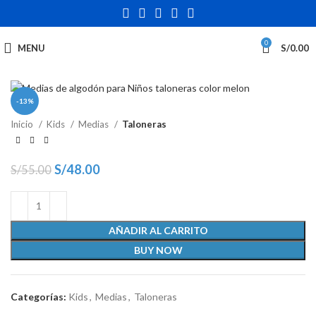
0
MENU
S/
0.00
-13%
Inicio
Kids
Medias
Taloneras
S/
48.00
S/
55.00
AÑADIR AL CARRITO
BUY NOW
Categorías:
Kids
,
Medias
,
Taloneras