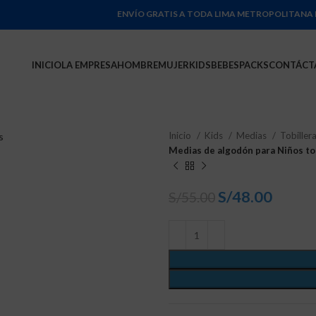
ENVÍO GRATIS A TODA LIMA METROPOLITANA POR COMPR
INICIO
LA EMPRESA
HOMBRE
MUJER
KIDS
BEBES
PACKS
CONTÁCT
Inicio
Kids
Medias
Tobiller
Medias de algodón para Niños tobi
S/
48.00
S/
55.00