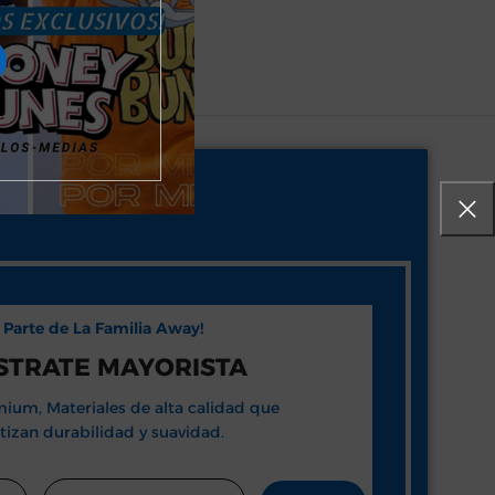
e Parte de La Familia Away!
STRATE MAYORISTA
ium, Materiales de alta calidad que
tizan durabilidad y suavidad.