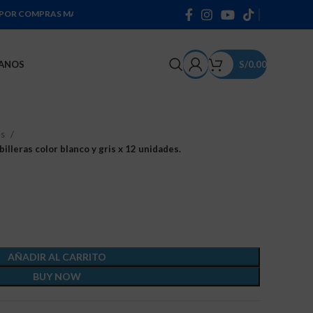
AS MAYORES A 300 SOLES * PRODUCTOS DE 100% ALGODÓN *
ANOS
S/
0.00
as
lleras color blanco y gris x 12 unidades.
AÑADIR AL CARRITO
BUY NOW