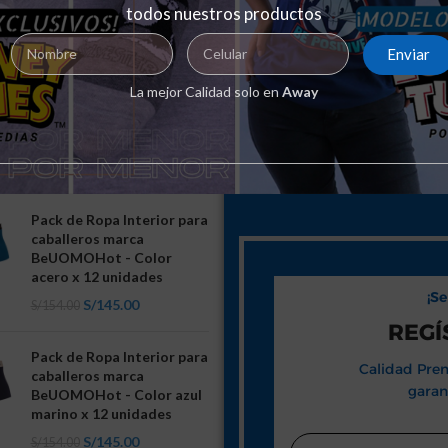
todos nuestros productos
Enviar
La mejor Calidad solo en
Away
ADES
Pack de Ropa Interior para
caballeros marca
BeUOMOHot - Color
acero x 12 unidades
¡S
S/
145.00
S/
154.00
REGÍ
Pack de Ropa Interior para
Calidad Prem
caballeros marca
garan
BeUOMOHot - Color azul
marino x 12 unidades
S/
145.00
S/
154.00