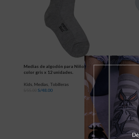
Medias de algodón para Niños tobilleras
Medias de
color gris x 12 unidades.
con diseño
unidades
Kids
,
Medias
,
Tobilleras
S/
48.00
Kids
,
Medi
S/
55.00
S/
4
S/
55.00
AÑADIR AL CARRITO
AÑADIR 
Déj