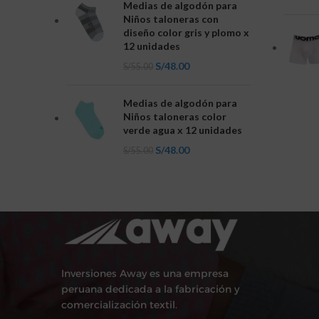
Medias de algodón para
Niños taloneras con
diseño color gris y plomo x
12 unidades
S/
48.00
S/
55.00
Medias de algodón para
Niños taloneras color
verde agua x 12 unidades
S/
48.00
S/
55.00
Inversiones Away es una empresa
peruana dedicada a la fabricación y
comercialización textil.