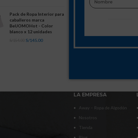
Pack de Ropa Interior para
caballeros marca
BeUOMOHot - Color
blanco x 12 unidades
S/
145.00
S/
154.00
LA EMPRESA
Away – Ropa de Algodón
Nosotros
Tienda
Blog