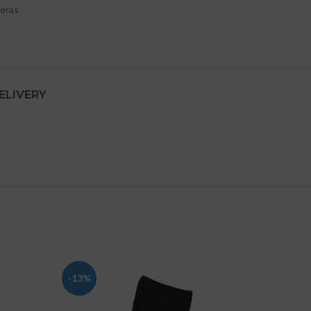
leras
ELIVERY
-13%
-13%