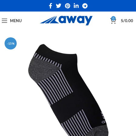
0
MENU
S/
0.00
-15%