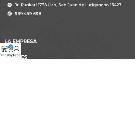
Jr. Punkari 1738 Urb, San Juan de Lurigancho 15427
989 459 698
LA EMPRESA
0
Shop
Cart
My account
LEGALES
SUSCRÍBETE