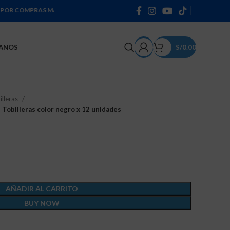
RAS MAYORES A 300 SOLES * PRODUCTOS DE 100% ALGODÓN *
ANOS
S/
0.00
illeras
Tobilleras color negro x 12 unidades
AÑADIR AL CARRITO
BUY NOW