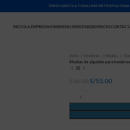
ENVÍO GRATIS A TODA LIMA METROPOLITANA POR COMP
INICIO
LA EMPRESA
HOMBRE
MUJER
KIDS
BEBES
PACKS
CONTÁCT
Inicio
Hombres
Medias
Tob
Medias de algodón para hombres 
S/
55.00
S/
65.00