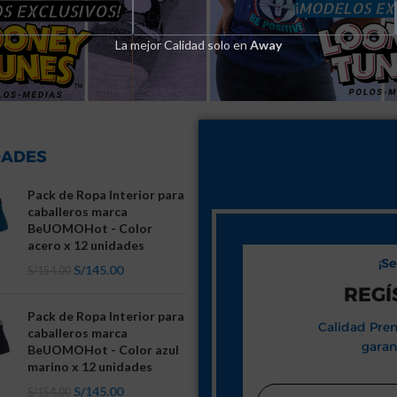
La mejor Calidad solo en
Away
ADES
Pack de Ropa Interior para
caballeros marca
BeUOMOHot - Color
acero x 12 unidades
¡S
S/
145.00
S/
154.00
REGÍ
Pack de Ropa Interior para
Calidad Prem
caballeros marca
garan
BeUOMOHot - Color azul
marino x 12 unidades
S/
145.00
S/
154.00