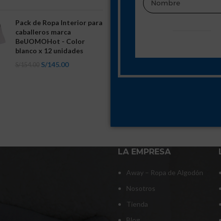
Pack de Ropa Interior para
caballeros marca
BeUOMOHot - Color
blanco x 12 unidades
S/
145.00
S/
154.00
LA EMPRESA
Away – Ropa de Algodón
Nosotros
Tienda
Blog