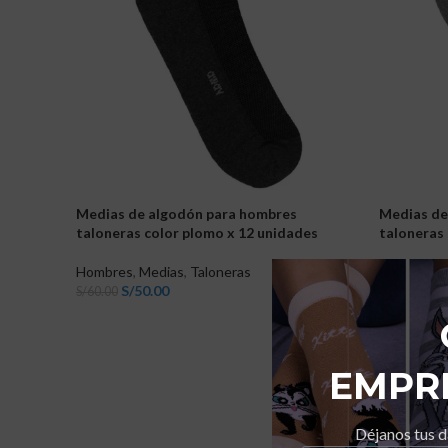
Medias de algodón para hombres
Medias de
taloneras color plomo x 12 unidades
taloneras 
Hombres
,
Medias
,
Taloneras
Hombres
,
S/
50.00
S/
5
S/
60.00
S/
60.00
AÑADIR AL CARRITO
AÑADIR 
EMPR
Déjanos tus d