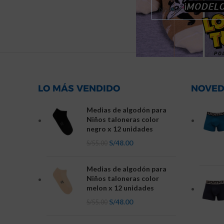
LO MÁS VENDIDO
NOVED
Medias de algodón para
Niños taloneras color
negro x 12 unidades
S/
48.00
S/
55.00
Medias de algodón para
Niños taloneras color
melon x 12 unidades
S/
48.00
S/
55.00