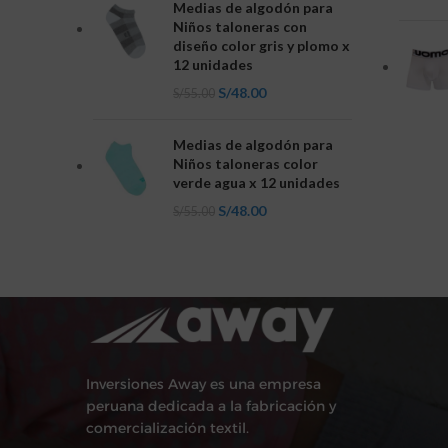
Medias de algodón para
Niños taloneras con
diseño color gris y plomo x
12 unidades
S/
48.00
S/
55.00
Medias de algodón para
Niños taloneras color
verde agua x 12 unidades
S/
48.00
S/
55.00
Inversiones Away es una empresa
peruana dedicada a la fabricación y
comercialización textil.