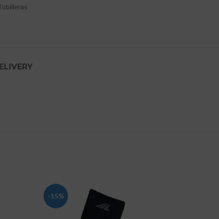
Tobilleras
ELIVERY
-15%
-11%