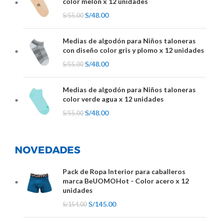
color melon x 12 unidades
S/
48.00
S/
55.00
Medias de algodón para Niños taloneras
con diseño color gris y plomo x 12 unidades
S/
48.00
S/
55.00
Medias de algodón para Niños taloneras
color verde agua x 12 unidades
S/
48.00
S/
55.00
NOVEDADES
Pack de Ropa Interior para caballeros
marca BeUOMOHot - Color acero x 12
unidades
S/
145.00
S/
154.00