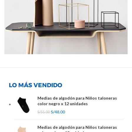
LEO UTEU ULLAMCORPER
KITCHEN
LO MÁS VENDIDO
Medias de algodón para Niños taloneras
color negro x 12 unidades
S/
48.00
S/
55.00
Medias de algodón para Niños taloneras