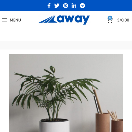
0
MENU
S/
0.00